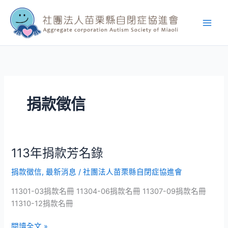
跳
至
主
要
內
容
捐款徵信
113年捐款芳名錄
113
年
捐款徵信
,
最新消息
/
社團法人苗栗縣自閉症協進會
捐
款
11301-03捐款名冊 11304-06捐款名冊 11307-09捐款名冊
芳
11310-12捐款名冊
名
錄
閱讀全文 »