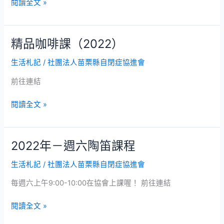
閱讀全文 »
精品咖啡課（2022）
精
品
生活札記
/
社團法人苗栗縣自閉症協進會
咖
啡
前往連結
課
（2022）
閱讀全文 »
2022年－週六陶笛課程
2022
年
生活札記
/
社團法人苗栗縣自閉症協進會
－
週
每週六上午9:00-10:00在協會上課喔！ 前往連結
六
陶
閱讀全文 »
笛