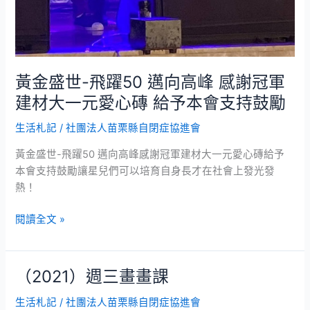
元
愛
心
磚
給
黃金盛世-飛躍50 邁向高峰 感謝冠軍
予
建材大一元愛心磚 給予本會支持鼓勵
本
會
生活札記
/
社團法人苗栗縣自閉症協進會
支
黃金盛世-飛躍50 邁向高峰感謝冠軍建材大一元愛心磚給予
持
本會支持鼓勵讓星兒們可以培育自身長才在社會上發光發
鼓
熱！
勵
閱讀全文 »
（2021）週三畫畫課
（2021）
週
生活札記
/
社團法人苗栗縣自閉症協進會
三