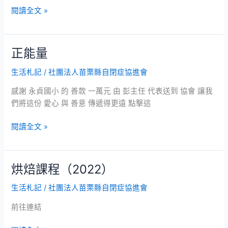
閱讀全文 »
正能量
正
能
生活札記
/
社團法人苗栗縣自閉症協進會
量
感謝 永貞國小 的 善款 一萬元 由 彭主任 代表送到 協會 讓我
們將這份 愛心 與 善意 傳遞得更遠 點擊這
閱讀全文 »
烘焙課程（2022）
烘
焙
生活札記
/
社團法人苗栗縣自閉症協進會
課
程
前往連結
（2022）