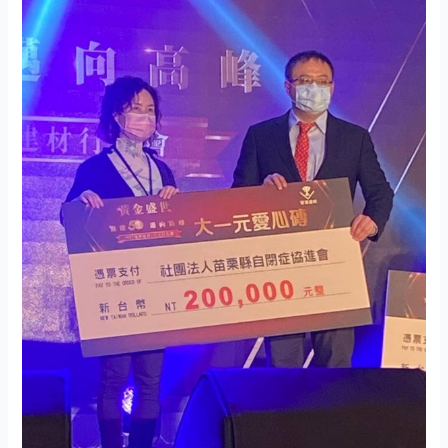
黃
金
盛
世-
飛
躍
50
邁
向
高
峰
感
謝
冠
軍
建
材
大
一