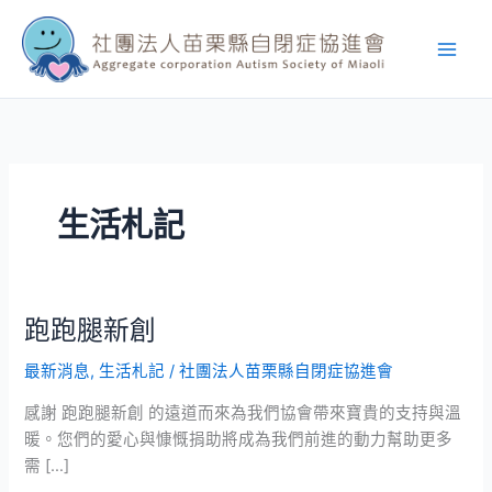
跳
至
主
要
內
容
生活札記
跑跑腿新創
跑
跑
最新消息
,
生活札記
/
社團法人苗栗縣自閉症協進會
腿
新
感謝 跑跑腿新創 的遠道而來為我們協會帶來寶貴的支持與溫
創
暖。您們的愛心與慷慨捐助將成為我們前進的動力幫助更多
需 […]