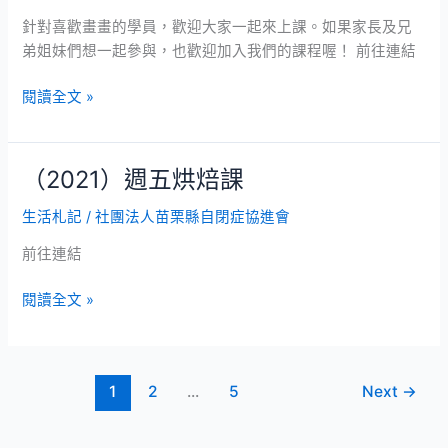
畫
針對喜歡畫畫的學員，歡迎大家一起來上課。如果家長及兄
畫
弟姐妹們想一起參與，也歡迎加入我們的課程喔！ 前往連結
課
閱讀全文 »
（2021）週五烘焙課
（2021）
週
生活札記
/
社團法人苗栗縣自閉症協進會
五
烘
前往連結
焙
課
閱讀全文 »
1
2
...
5
Next
→