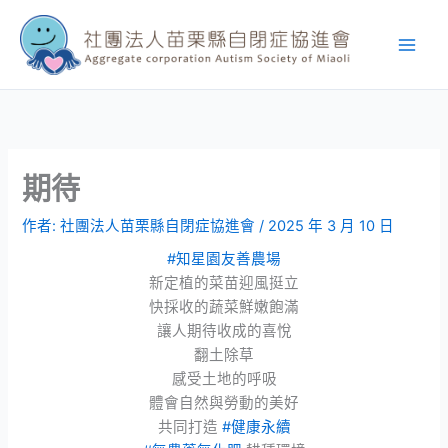
跳
至
主
要
內
容
期待
作者:
社團法人苗栗縣自閉症協進會
/
2025 年 3 月 10 日
#知星園友善農場
新定植的菜苗迎風挺立
快採收的蔬菜鮮嫩飽滿
讓人期待收成的喜悅
翻土除草
感受土地的呼吸
體會自然與勞動的美好
共同打造
#健康永續