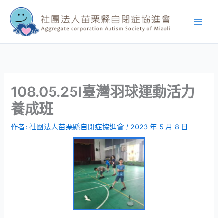
跳
至
主
要
內
容
108.05.25I臺灣羽球運動活力
養成班
作者:
社團法人苗栗縣自閉症協進會
/
2023 年 5 月 8 日